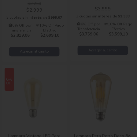
Rieles y Cabezales
$3.250
$3.999
$2.999
Apliques Vintage
3 cuotas
sin interés
de
$1.333
3 cuotas
sin interés
de
$999,67
🏦6% Off por
💸10% Off Pago
🏦6% Off por
💸10% Off Pago
Transferencia
Efectivo
Ventiladores
Transferencia
Efectivo
$3.759,06
$3.599,10
$2.819,06
$2.699,10
High Deco
Agregar al carrito
Agregar al carrito
Ver todos
6%
OFF
Lampara Vintage LED Pera
Lampara Pera Retro Deco 8w