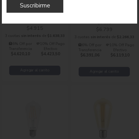
Suscribirme
Lampara Pera Retro Deco 8w
Lampara Vintage LED Pera
Dimerizable Luz Fría
Gold
$7.500
$4.915
$6.799
3 cuotas
sin interés
de
$1.638,33
3 cuotas
sin interés
de
$2.266,33
🏦6% Off por
💸10% Off Pago
🏦6% Off por
💸10% Off Pago
Transferencia
Efectivo
Transferencia
Efectivo
$4.620,10
$4.423,50
$6.391,06
$6.119,10
Agregar al carrito
Agregar al carrito