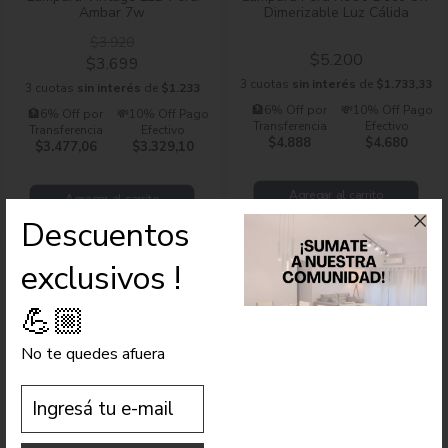
Ambar 7w
Dimerizable Luz Cálida
$3.920
$5.200
$3.699
3 cuotas
sin interés
de
$1.733,33
3 cuotas
sin interés
de
$1.233
🏦6% Off por
💸10% Off Pago
🏦6% Off por
💸10% Off Pago
Transferencia
Efectivo
Transferencia
Efectivo
$4.888
$4.680
$3.477,06
$3.329,10
Agregar al carrito
Agregar al carrito
Descuentos
exclusivos !
9%
OFF
💪🏼
No te quedes afuera