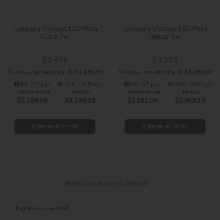
Lampara Vintage LED Pera
Lampara Vintage LED Pera
Clara 7w
Ambar 5w
$3.499
$3.299
3 cuotas
sin interés
de
$1.166,33
3 cuotas
sin interés
de
$1.099,67
🏦6% Off por
💸10% Off Pago
🏦6% Off por
💸10% Off Pago
Transferencia
Efectivo
Transferencia
Efectivo
$3.289,06
$3.149,10
$3.101,06
$2.969,10
Agregar al carrito
Agregar al carrito
¡Recibí las mejores ofertas!