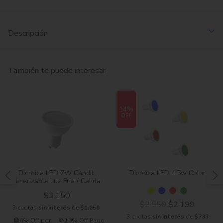
Descripción
También te puede interesar
14%
OFF
Dicroica LED 7W Candil
Dicroica LED 4.5w Color
Dimerizable Luz Fría / Calida
$3.150
$2.550
$2.199
3 cuotas
sin interés
de
$1.050
3 cuotas
sin interés
de
$733
🏦6% Off por
💸10% Off Pago