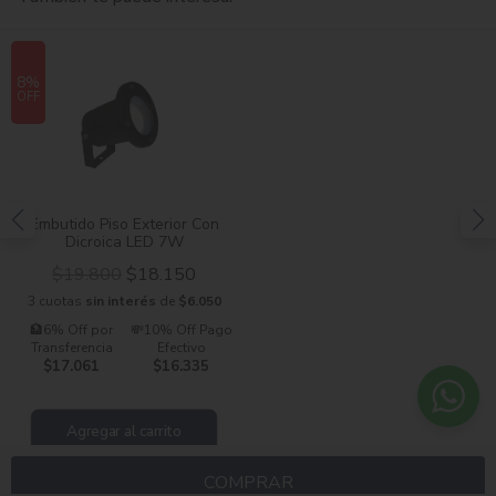
8%
OFF
Embutido Piso Exterior Con
Dicroica LED 7W
$19.800
$18.150
3 cuotas
sin interés
de
$6.050
🏦6% Off por
💸10% Off Pago
Transferencia
Efectivo
$17.061
$16.335
Agregar al carrito
COMPRAR