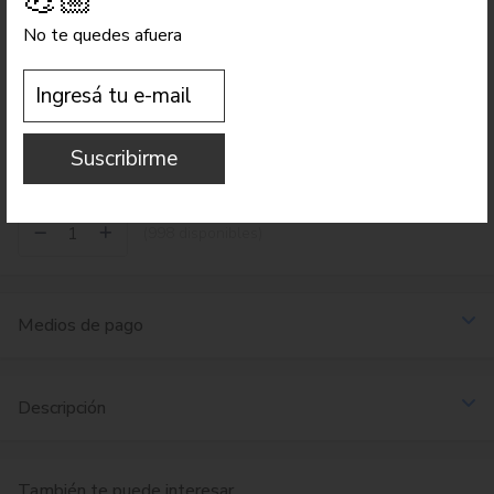
No te quedes afuera
Envío a todo el país
Calcular costo de envío
Medios de pago
Suscribirme
Ver todos los medios de pago
(998 disponibles)
Medios de pago
Descripción
También te puede interesar