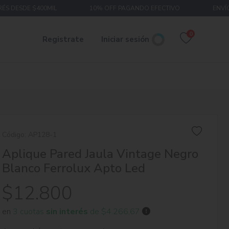
ÉS DESDE $400MIL
10% OFF PAGANDO EFECTIVO
ENVÍO
0
Registrate
Iniciar sesión
Código:
AP128-1
Aplique Pared Jaula Vintage Negro
Blanco Ferrolux Apto Led
$12.800
en
3 cuotas
sin interés
de $4.266,67