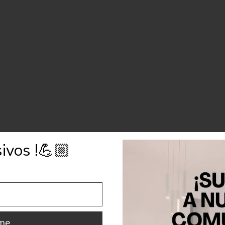
ivos !💪🏼
rme