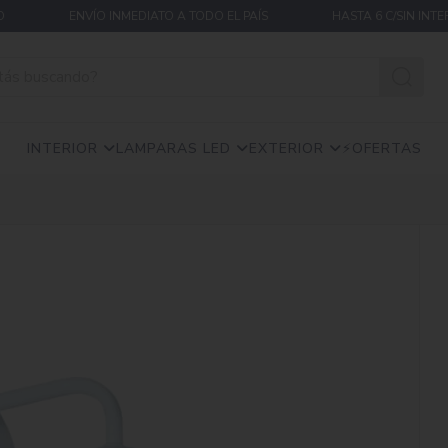
ENVÍO INMEDIATO A TODO EL PAÍS
HASTA 6 C/SIN INTER
INTERIOR
LAMPARAS LED
EXTERIOR
⚡OFERTAS