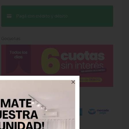
Pagá con crédito y débito
Gocuotas
Tarjetas de crédito