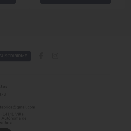
SUSCRIBIRME
ctos
478
nfabrica@gmail.com
 (1414), Villa
d Autónoma de
entina