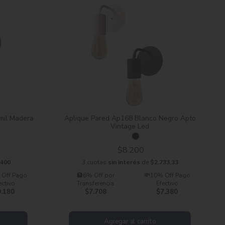
mil Madera
Aplique Pared Ap168 Blanco Negro Apto
Vintage Led
$8.200
.400
3 cuotas
sin interés
de
$2.733,33
 Off Pago
🏦6% Off por
💸10% Off Pago
ectivo
Transferencia
Efectivo
9.180
$7.708
$7.380
Agregar al carrito