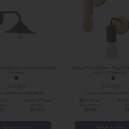
d Galponero Industrial Vintage
Aplique Pared Blanco Negro Si
Ferrolux
Apto Vintage Led
$12.800
$10.200
as
sin interés
de
$4.266,67
3 cuotas
sin interés
de
$3
f por
💸10% Off Pago
🏦6% Off por
💸10%
encia
Efectivo
Transferencia
Ef
32
$11.520
$9.588
$
Agregar al carrito
Agregar al carrito