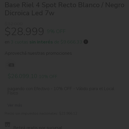
Rieles y Cabezales
Base Riel 4 Spot Recto Blanco / Negro
Dicroica Led 7w
Apliques Vintage
$32.000
$28.999
Ventiladores
9% OFF
High Deco
en
3 cuotas
sin interés
de $9.666,33
Aprovechá nuestras promociones
Ver todos
$26.099,10
10% OFF
pagando con Efectivo - 10% OFF - Válido para el Local
Físico
Ver más
Precio sin impuestos nacionales:
$23.966,12
Retirá gratis por sucursal